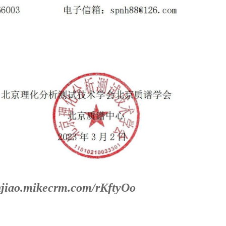
gnjiao.mikecrm.com/rKftyOo