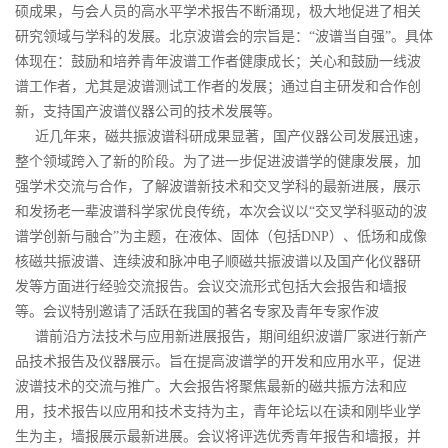
硕成果，与会人员的高水平学术报告不断涌现，极大地促进了相关
研究领域与学科的发展。北京波谱会的宗旨是：“波谱当自强”。具体
体现在：鼓励和培养青年波谱工作者健康成长；关心和鼓励一线波
谱工作者，尤其是波谱测试工作者的发展；通过自主研发和合作创
新，支持国产波谱仪器公司的技术发展等。
近几年来，磁共振波谱科研成果显著，国产仪器公司发展迅速，
整个领域跨入了新的阶段。为了进一步促进波谱学的健康发展，加
强学术交流与合作，了解波谱新技术和交叉学科的最新进展，展示
和发扬老一辈波谱科学家优良传统，本次会议以“交叉学科驱动的波
谱学创新与融合”为主题，在液体、固体（包括DNP）、低场和成像
核磁共振波谱、连续波和脉冲电子顺磁共振波谱以及国产化仪器研
发等方面进行经验交流报告。会议交流形式包括大会报告和墙报
等。会议特别邀请了活跃在我国的著名专家及青年专家作波
谱前沿方法技术与应用新进展报告，期间组织波谱厂家进行新产
品技术报告及仪器展示。旨在提高波谱学的开发和应用水平，促进
波谱技术的交流与推广。大会报告将聚焦最新的磁共振方法和应
用，技术报告以应用和技术支持为主，青年论坛以在读和刚毕业学
生为主，墙报展示最新进展。会议将评选优秀青年报告和墙报，并