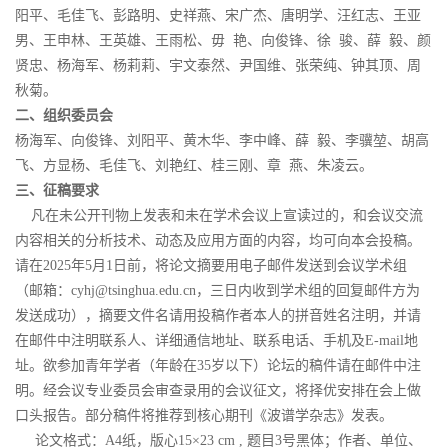
阳平、毛佳飞、彭路明、史祥燕、宋广杰、唐明学、汪红志、王亚
男、王申林、王英雄、王雨松、毋 艳、向俊锋、徐 骏、薛 毅、颜
贤忠、杨海军、杨莉莉、宇文泰然、尹国维、张荣纯、钟其顶、周
秋菊。
二、组织委员会
杨海军、向俊锋、刘阳平、黄木华、李中峰、薛 毅、李骥堃、胡高
飞、方显杨、毛佳飞、刘艳红、桂三刚、章 燕、朱凌云。
三、征稿要求
凡在未公开刊物上发表和未在学术会议上宣读过的，和会议交流
内容相关的分析技术、动态及应用方面的内容，均可向本会投稿。
请在2025年5月1日前，将论文摘要用电子邮件发送到会议学术组
（邮箱：
cyhj@tsinghua.edu.cn
，三日内收到学术组的回复邮件方为
发送成功），摘要文件名请用投稿作者本人的拼音姓名注明，并请
在邮件中注明联系人、详细通信地址、联系电话、手机及E-mail地
址。欲参加青年学者（年龄在35岁以下）论坛的稿件请在邮件中注
明。经会议专业委员会审查录用的会议征文，将择优安排在会上做
口头报告。部分稿件将推荐到核心期刊《波谱学杂志》发表。
论文格式：A4纸，版心15×23 cm , 题目3号黑体；作者、单位、