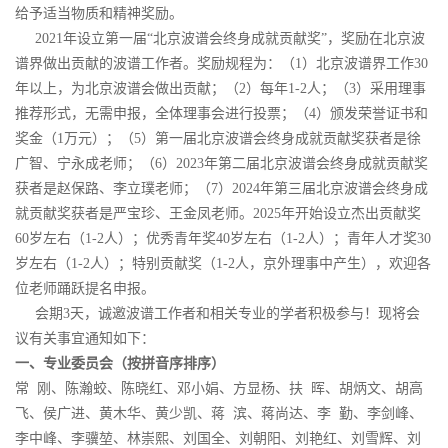
给予适当物质和精神奖励。
2021年设立第一届“北京波谱会终身成就贡献奖”，奖励在北京波
谱界做出贡献的波谱工作者。奖励规程为：（1）北京波谱界工作30
年以上，为北京波谱会做出贡献；（2）每年1-2人；（3）采用理事
推荐形式，无需申报，全体理事会进行投票；（4）颁发荣誉证书和
奖金（1万元）；（5）第一届北京波谱会终身成就贡献奖获者是徐
广智、宁永成老师；（6）2023年第二届北京波谱会终身成就贡献奖
获者是赵保路、李立璞老师；（7）2024年第三届北京波谱会终身成
就贡献奖获者是严宝珍、王金凤老师。2025年开始设立杰出贡献奖
60岁左右（1-2人）；优秀青年奖40岁左右（1-2人）；青年人才奖30
岁左右（1-2人）；特别贡献奖（1-2人，京外理事中产生），欢迎各
位老师踊跃提名申报。
会期3天，诚邀波谱工作者和相关专业的学者积极参与！现将会
议有关事宜通知如下：
一、专业委员会（按拼音序排序）
常 刚、陈瀚蛟、陈晓红、邓小娟、方显杨、扶 晖、胡炳文、胡高
飞、侯广进、黄木华、黄少凯、蒋 滨、蒋尚达、李 勤、李剑峰、
李中峰、李骥堃、林崇熙、刘国全、刘朝阳、刘艳红、刘雪辉、刘