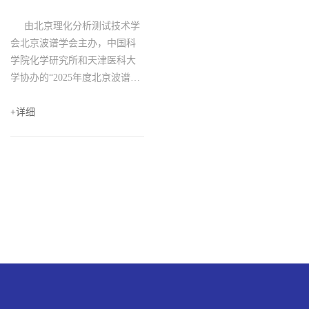
由北京理化分析测试技术学
会北京波谱学会主办，中国科
学院化学研究所和天津医科大
学协办的“2025年度北京波谱年
会”定于2025年5月23日－5月25
日在北京召开，目前前期筹备
+详细
工作进展顺利。 在